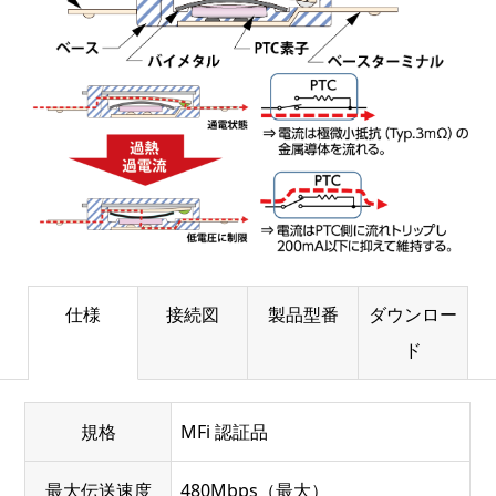
仕様
接続図
製品型番
ダウンロー
ド
規格
MFi 認証品
最大伝送速度
480Mbps（最大）