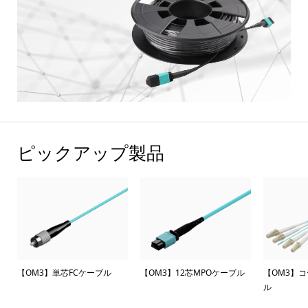
ピックアップ製品
3】単芯FCケーブル
【OM3】12芯MPOケーブル
【OM3】コード集合
ル