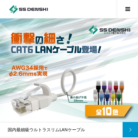
Nケーブル
側圧耐性１ｔの高耐久ファイ