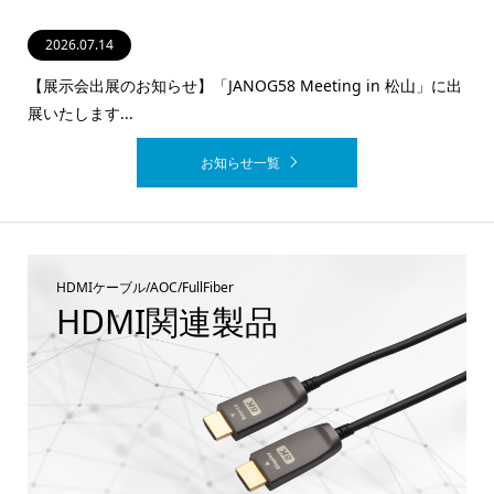
2026.07.14
2026.02.16
2025.12.26
2025.11.13
2025.10.15
【展示会出展のお知らせ】「JANOG58 Meeting in 松山」に出
【JANOG57】ご来場のお礼と展示製品のご紹介
展いたします...
お知らせ一覧
HDMIケーブル/AOC/FullFiber
HDMI関連製品